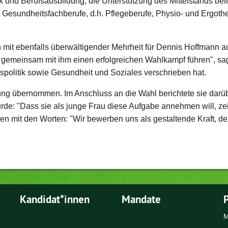
und Berufsausbildung, die Unterstützung des Mittelstands be
 Gesundheitsfachberufe, d.h. Pflegeberufe, Physio- und Ergoth
t ebenfalls überwältigender Mehrheit für Dennis Hoffmann 
d gemeinsam mit ihm einen erfolgreichen Wahlkampf führen", sagt
tspolitik sowie Gesundheit und Soziales verschrieben hat.
itung übernommen. Im Anschluss an die Wahl berichtete sie daru
: "Dass sie als junge Frau diese Aufgabe annehmen will, zeig
n mit den Worten: "Wir bewerben uns als gestaltende Kraft, d
Kandidat*innen
Mandate
P
M