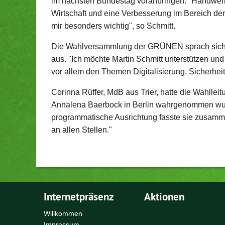
im nächsten Bundestag voranbringen. "Handwerk 
Wirtschaft und eine Verbesserung im Bereich der
mir besonders wichtig", so Schmitt.
Die Wahlversammlung der GRÜNEN sprach sich mi
aus. "Ich möchte Martin Schmitt unterstützen un
vor allem den Themen Digitalisierung, Sicherhei
Corinna Rüffer, MdB aus Trier, hatte die Wahlle
Annalena Baerbock in Berlin wahrgenommen wurde
programmatische Ausrichtung fasste sie zusamme
an allen Stellen."
Internetpräsenz
Aktionen
Willkommen
Impressum