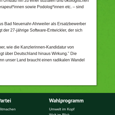
im Umbau hin zu einer sozialen und ökologischen
erapeut*innen sowie Podolog*innen etc. – sind
aus Bad Neuenahr-Ahrweiler als Ersatzbewerber
 der 27-jährige Software-Entwickler, der sich
̈ber, wie die Kanzlerinnen-Kandidatur von
t über Deutschland hinaus Wirkung." Die
enn unser Land braucht einen radikalen Wandel
artei
Wahlprogramm
itmachen
Umwelt im Kopf
Welt im Blick