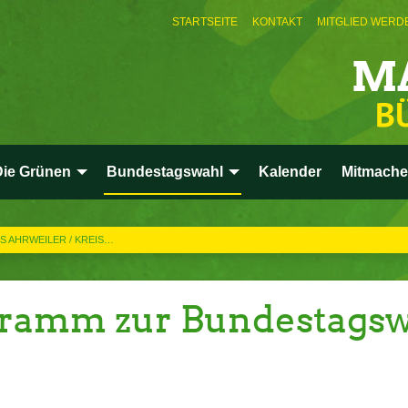
STARTSEITE
KONTAKT
MITGLIED WERD
M
B
Die Grünen
Bundestagswahl
Kalender
Mitmach
IS AHRWEILER / KREIS…
ramm zur Bundestagsw